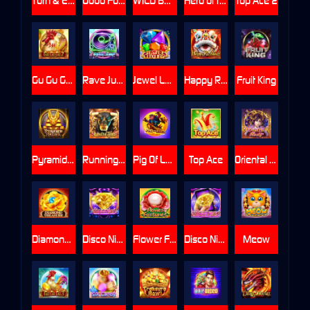
Turn & Earn
Good Fortune M
WILD BOUNTY 2
Hero of the 3 Kingdoms - Cao Cao
Top Ace 2
Gu Gu Gu2
Rave Jump
Jewel Luxury
Happy Rich Year
Fruit King
Pyramid Raider
Running Toro
Pig Of Luck
Top Ace
Oriental Beauty
Diamond Treasure
Disco Night
Flower Fortunes
Disco Night M
Meow