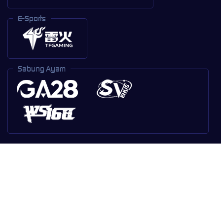
E-Sports
Sabung Ayam