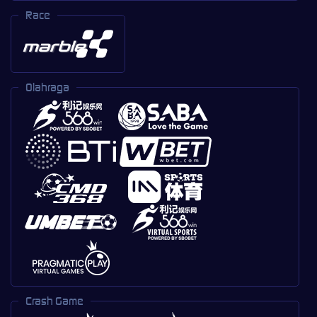
Race
Olahraga
Crash Game