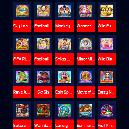
Sky Lantern
Football Fever M
Monkey Office Legend
Wonderland
Wild Fudge
FIFA RUSH
Football Fever
Striker WILD
Mirror Mirror
Wild Disco Night
Rave Jump 2 M
Skr Skr
Coin Spinner
Move n' Jump
Crazy Nuozha
Sakura Legend
Wan Bao Dino
Lonely Planet
Summer Mood
Fruit King II