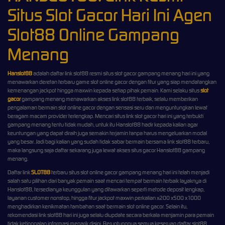
Situs Slot Gacor Hari Ini Agen
Slot88 Online Gampang
Menang
Hanslot88
adalah daftar link slot88 resmi situs slot gacor gampang menang hari ini yang
menawarkan deretan terbaru game slot online gacor dengan fitur yang siap mendatangkan
kemenangan jackpot hingga maxwin kepada setiap pihak pemain. Kami selaku situs
slot
gacor
gampang menang menawarkan akses link slot88 terbaik, selalu memberikan
pengalaman bermain slot online gacor dengan sensasi seru dan menguntungkan lewat
beragam macam provider terlengkap. Mencari situs link slot gacor hari ini yang terbukti
gampang menang tentu tidak mudah, untuk itu Hanslot88 hadir kepada kalian agar
keuntungan yang dapat diraih juga semakin terjamin tanpa harus mengeluarkan modal
yang besar. Jadi bagi kalian yang sudah tidak sabar bermain bersama link slot88 terbaru,
maka langsung saja daftar sekarang juga lewat akses situs gacor Hanslot88 gampang
menang.
Daftar link
SLOT88
terbaru situs slot online gacor gampang menang hari ini telah menjadi
salah satu pilihan dari banyak pemain saat mencari tempat bermain terbaik layaknya di
Hanslot88, tersedianya keunggulan yang ditawarkan seperti metode deposit lengkap,
layanan customer nonstop, hingga fitur jackpot maxwin perkalian x200 x500 x1000
menghadirkan kenikmatan tambahan saat bermain slot online gacor. Selain itu,
rekomendasi link slot88 hari ini juga selalu diupdate secara berkala menjamin para pemain
tidak ketinggalan informasi menarik disini. Beruntungnya semua keseruan daftar slot88