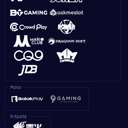
Poker
E-Sports