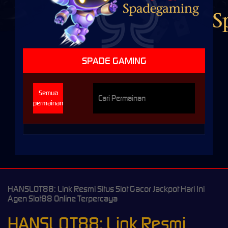
SPADE GAMING
Semua
permainan
HANSLOT88: Link Resmi Situs Slot Gacor Jackpot Hari Ini
Agen Slot88 Online Terpercaya
HANSLOT88: Link Resmi