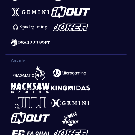
Arcade