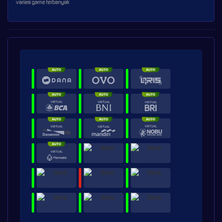
variasi game terbanyak