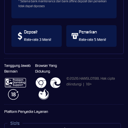
* Selama bank maintenance dan bank offline deposit dan penarikan
tidak dapat diproses
Deposit
Penarikan
Rata-rata 3 Menit
Rata-rata 5 Menit
Tanggung Jawab
Browser Yang
Bermain
Didukung
©2026 HANSLOT88. Hak cipta
dilindungi | 18+
Platform Penyedia Layanan
Slots